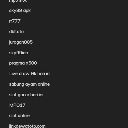
sky99 apk
rr777
dbltoto
juragan805
sky99idn
pragma x500
Live draw Hk hari ini
sabung ayam online
slot gacor hari ini
MPO17
slot online
linkdewatoto.com