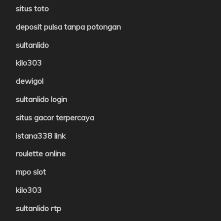
situs toto
deposit pulsa tanpa potongan
sultanlido
kilo303
dewigol
sultanlido login
situs gacor terpercaya
istana338 link
roulette online
mpo slot
kilo303
sultanlido rtp