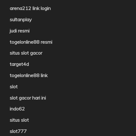
arena212 link login
sultanplay
judi resmi
togelonline88 resmi
situs slot gacor
target4d
togelonline88 link
slot
slot gacor hari ini
indo62
situs slot
slot777