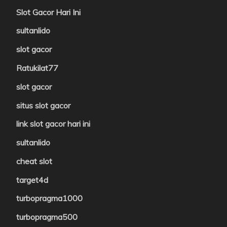
Slot Gacor Hari Ini
sultanlido
slot gacor
Ratukilat77
slot gacor
situs slot gacor
link slot gacor hari ini
sultanlido
cheat slot
target4d
turbopragma1000
turbopragma500