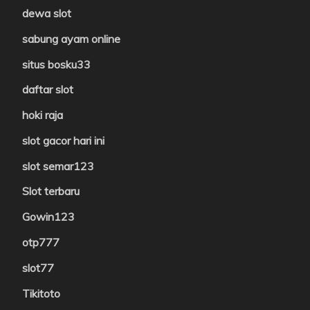
dewa slot
sabung ayam online
situs bosku33
daftar slot
hoki raja
slot gacor hari ini
slot semar123
Slot terbaru
Gowin123
otp777
slot77
Tikitoto