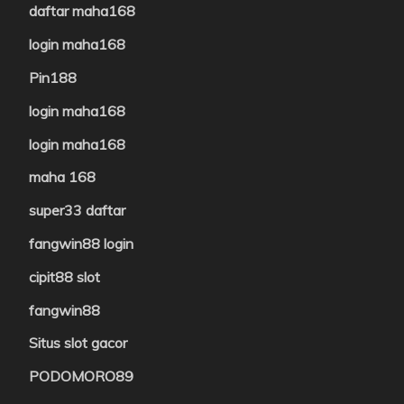
daftar maha168
login maha168
Pin188
login maha168
login maha168
maha 168
super33 daftar
fangwin88 login
cipit88 slot
fangwin88
Situs slot gacor
PODOMORO89