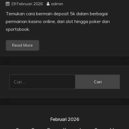
19 Februari 2026
admin
Temukan cara bermain deposit 5k dalam berbagai
permainan kasino online, dari slot hingga poker dan
sportsbook.
Read More
Cari
untuk:
Februari 2026